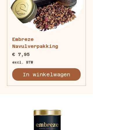
Embreze
Embreze Ibiz
Navulverpakking
Prijs
€ 15,59
Prijs
€ 7,95
excl. BTW
excl. BTW
In winkelwagen