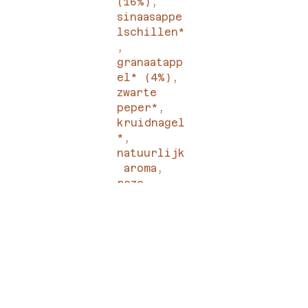
(16%), 
sinaasappe
lschillen*
, 
granaatapp
el* (4%), 
zwarte 
peper*, 
kruidnagel
*, 
natuurlijk
 aroma, 
roze 
peper*, 
korenbloe
mblauw*.
*Biologisc
h 
gecertifi